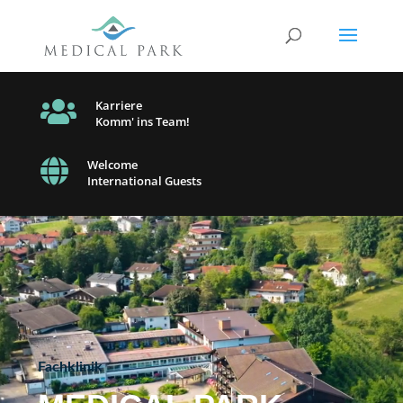

Karriere
Komm' ins Team!

Welcome
International Guests
Video-
Player
Fachklinik